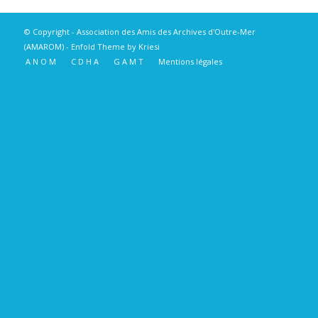
© Copyright -
Association des Amis des Archives d'Outre-Mer
(AMAROM)
-
Enfold Theme by Kriesi
A N O M
C D H A
G A M T
Mentions légales