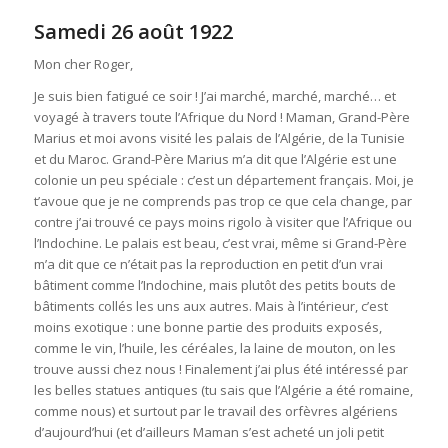
Samedi 26 août 1922
Mon cher Roger,
Je suis bien fatigué ce soir ! J’ai marché, marché, marché… et
voyagé à travers toute l’Afrique du Nord ! Maman, Grand-Père
Marius et moi avons visité les palais de l’Algérie, de la Tunisie
et du Maroc. Grand-Père Marius m’a dit que l’Algérie est une
colonie un peu spéciale : c’est un département français. Moi, je
t’avoue que je ne comprends pas trop ce que cela change, par
contre j’ai trouvé ce pays moins rigolo à visiter que l’Afrique ou
l’Indochine. Le palais est beau, c’est vrai, même si Grand-Père
m’a dit que ce n’était pas la reproduction en petit d’un vrai
bâtiment comme l’Indochine, mais plutôt des petits bouts de
bâtiments collés les uns aux autres. Mais à l’intérieur, c’est
moins exotique : une bonne partie des produits exposés,
comme le vin, l’huile, les céréales, la laine de mouton, on les
trouve aussi chez nous ! Finalement j’ai plus été intéressé par
les belles statues antiques (tu sais que l’Algérie a été romaine,
comme nous) et surtout par le travail des orfèvres algériens
d’aujourd’hui (et d’ailleurs Maman s’est acheté un joli petit