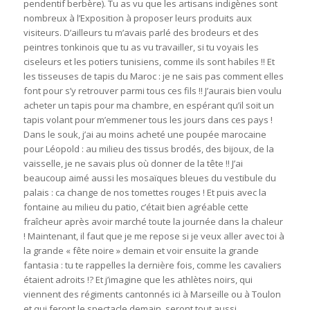
pendentif berbère). Tu as vu que les artisans indigènes sont
nombreux à l’Exposition à proposer leurs produits aux
visiteurs. D’ailleurs tu m’avais parlé des brodeurs et des
peintres tonkinois que tu as vu travailler, si tu voyais les
ciseleurs et les potiers tunisiens, comme ils sont habiles !! Et
les tisseuses de tapis du Maroc : je ne sais pas comment elles
font pour s’y retrouver parmi tous ces fils !! J’aurais bien voulu
acheter un tapis pour ma chambre, en espérant qu’il soit un
tapis volant pour m’emmener tous les jours dans ces pays !
Dans le souk, j’ai au moins acheté une poupée marocaine
pour Léopold : au milieu des tissus brodés, des bijoux, de la
vaisselle, je ne savais plus où donner de la tête !! J’ai
beaucoup aimé aussi les mosaïques bleues du vestibule du
palais : ca change de nos tomettes rouges ! Et puis avec la
fontaine au milieu du patio, c’était bien agréable cette
fraîcheur après avoir marché toute la journée dans la chaleur
! Maintenant, il faut que je me repose si je veux aller avec toi à
la grande « fête noire » demain et voir ensuite la grande
fantasia : tu te rappelles la dernière fois, comme les cavaliers
étaient adroits !? Et j’imagine que les athlètes noirs, qui
viennent des régiments cantonnés ici à Marseille ou à Toulon
et qui feront le spectacle demain, seront tout aussi