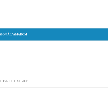
SION À L’AMAROM
, ISABELLE AILLAUD