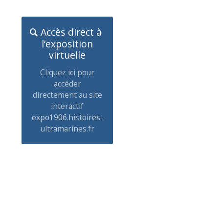
Accès direct à
l’exposition
virtuelle
Cliquez ici pour
accéder
directement au site
interactif
expo1906.histoires-
ultramarines.fr