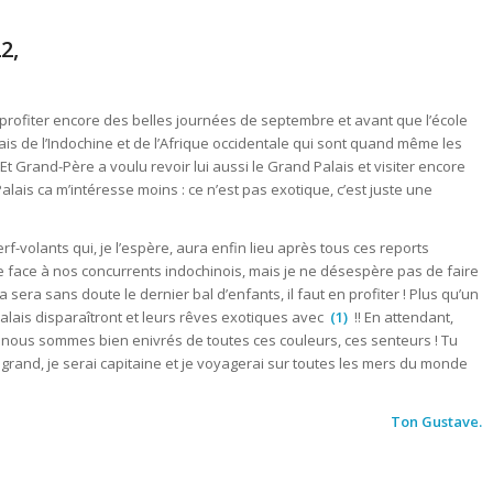
2,
our profiter encore des belles journées de septembre et avant que l’école
lais de l’Indochine et de l’Afrique occidentale qui sont quand même les
Et Grand-Père a voulu revoir lui aussi le Grand Palais et visiter encore
lais ca m’intéresse moins : ce n’est pas exotique, c’est juste une
f-volants qui, je l’espère, aura enfin lieu après tous ces reports
re face à nos concurrents indochinois, mais je ne désespère pas de faire
a sera sans doute le dernier bal d’enfants, il faut en profiter ! Plus qu’un
alais disparaîtront et leurs rêves exotiques avec
(1)
!! En attendant,
nous sommes bien enivrés de toutes ces couleurs, ces senteurs ! Tu
i grand, je serai capitaine et je voyagerai sur toutes les mers du monde
Ton Gustave.