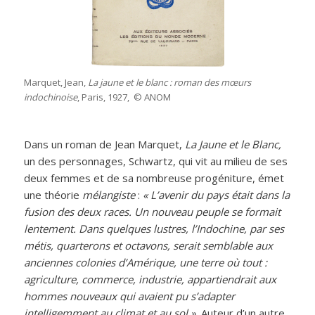
ANOM
Marquet, Jean,
La jaune et le blanc : roman des mœurs
indochinoise
, Paris, 1927, © ANOM
Dans un roman de Jean Marquet,
La Jaune et le Blanc,
un des personnages, Schwartz, qui vit au milieu de ses
deux femmes et de sa nombreuse progéniture, émet
une théorie
mélangiste
:
« L’avenir du pays était dans la
fusion des deux races. Un nouveau peuple se formait
lentement. Dans quelques lustres, l’Indochine, par ses
métis, quarterons et octavons, serait semblable aux
anciennes colonies d’Amérique, une terre où tout :
agriculture, commerce, industrie, appartiendrait aux
hommes nouveaux qui avaient pu s’adapter
intelligemment au climat et au sol ».
Auteur d’un autre