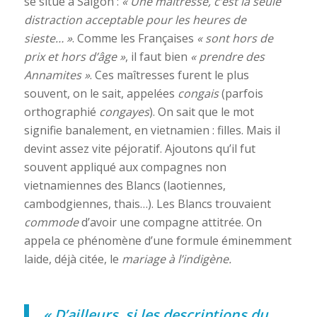
se situe à Saigon :
« Une maîtresse, c’est la seule
distraction acceptable pour les heures de
sieste… »
. Comme les Françaises
« sont hors de
prix et hors d’âge »
, il faut bien
« prendre des
Annamites »
. Ces maîtresses furent le plus
souvent, on le sait, appelées
congais
(parfois
orthographié
congayes
). On sait que le mot
signifie banalement, en vietnamien : filles. Mais il
devint assez vite péjoratif. Ajoutons qu’il fut
souvent appliqué aux compagnes non
vietnamiennes des Blancs (laotiennes,
cambodgiennes, thais…). Les Blancs trouvaient
commode
d’avoir une compagne attitrée. On
appela ce phénomène d’une formule éminemment
laide, déjà citée, le
mariage à l’indigène.
« D’ailleurs, si les descriptions du