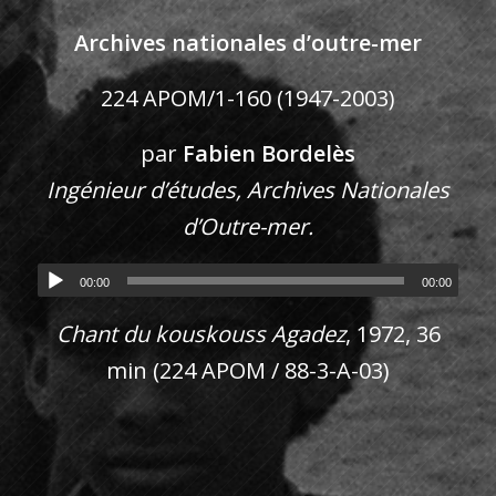
Archives nationales d’outre-mer
224 APOM/1-160 (1947-2003)
par
Fabien Bordelès
Ingénieur d’études, Archives Nationales
d’Outre-mer.
00:00
00:00
Chant du kouskouss Agadez
, 1972, 36
min (224 APOM / 88-3-A-03)