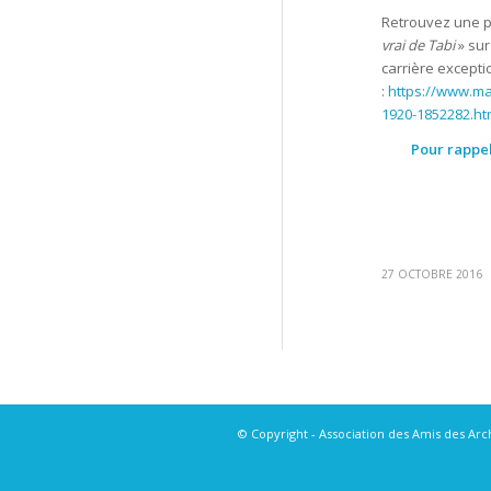
Retrouvez une pr
vrai de Tabi
» sur
carrière excepti
:
https://www.mal
1920-1852282.ht
Pour rappel
27 OCTOBRE 2016
© Copyright -
Association des Amis des Ar