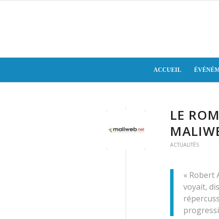
ACCUEIL
ÉVÉNÉM
LE ROM
MALIW
ACTUALITÉS
« Robert 
voyait, di
répercussi
progressi