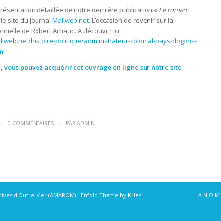
ésentation détaillée de notre dernière publication «
Le roman
 le site du journal
Maliweb.net.
L’occasion de revenir sur la
onnelle de Robert Arnaud. A découvrir ici
iweb.net/histoire-politique/administrateur-colonial-pays-dogons-
ml
, vous pouvez acquérir cet ouvrage en ligne sur notre site !
/
/
0 COMMENTAIRES
PAR
ADMIN
chives d'Outre-Mer (AMAROM)
-
Enfold Theme by Kriesi
A N O M