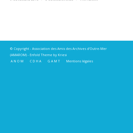
© Copyright -
Association des Amis des Archives d'Outre-Mer
(AMAROM)
-
Enfold Theme by Kriesi
A N O M
C D H A
G A M T
Mentions légales