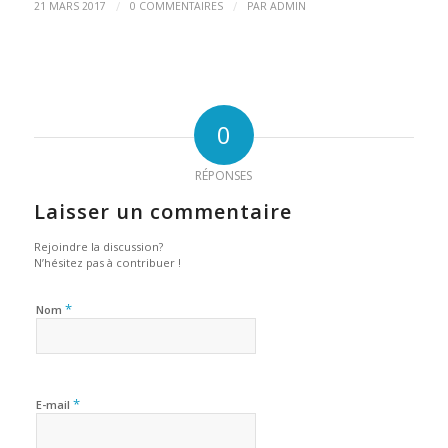
/
/
21 MARS 2017
0 COMMENTAIRES
PAR
ADMIN
0
RÉPONSES
Laisser un commentaire
Rejoindre la discussion?
N’hésitez pas à contribuer !
*
Nom
*
E-mail