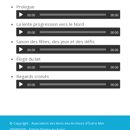
Prologue
00:00
00:00
La lente progression vers le Nord
00:00
00:00
Saison des fêtes, des jeux et des défis
00:00
00:00
Éloge du lait
00:00
00:00
Regards croisés
00:00
00:00
© Copyright -
Association des Amis des Archives d'Outre-Mer
(AMAROM)
-
Enfold Theme by Kriesi