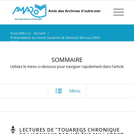
Vous êtes ici :
Accueil
/
Présentation du fonds Suzanne & Edmond Bernus (1947-
2003)
/
LECTURES DE « TOUAREGS CHRONIQUE DE L’AZAWAK » PAR
HÉLÈNE MILLARDET...
SOMMAIRE
Utilisez le menu ci-dessous pour naviguer rapidement dans l’article
Menu
LECTURES DE "TOUAREGS CHRONIQUE