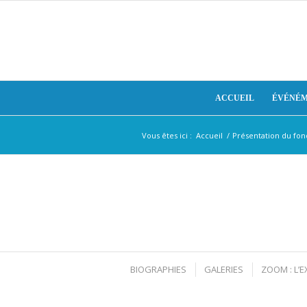
ACCUEIL
ÉVÉNÉM
Vous êtes ici :
Accueil
/
Présentation du fo
BIOGRAPHIES
GALERIES
ZOOM : L’