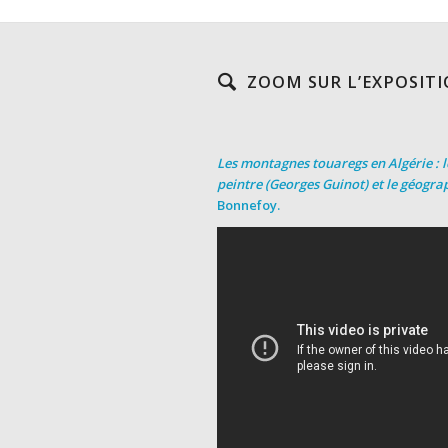
ZOOM SUR L’EXPOSITI
Les montagnes touaregs en Algérie : l
peintre (Georges Guinot) et le géogra
Bonnefoy.