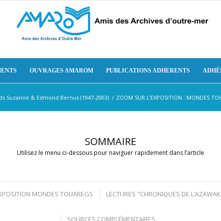
ENTS
OUVRAGES AMAROM
PUBLICATIONS ADHERENTS
ADHÉ
nds Suzanne & Edmond Bernus (1947-2003)
/
ZOOM SUR L’EXPOSITION : MONDES TOUA
SOMMAIRE
Utilisez le menu ci-dessous pour naviguer rapidement dans l’article
EXPOSITION MONDES TOUAREGS
LECTURES "CHRONIQUES DE L’AZAWAK
SOURCES COMPLÉMENTAIRES