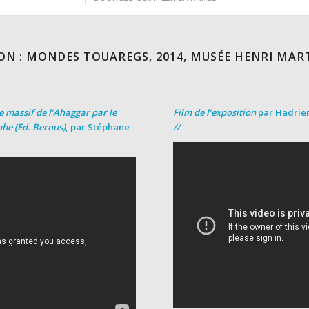
ON : MONDES TOUAREGS, 2014, MUSÉE HENRI MAR
e massif de l’Ahaggar par le
Film de l’exposition
par Hadrien
phe (Ed. Bernus)
, par Stéphane
//