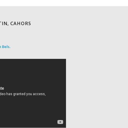
TIN, CAHORS
 Bels
.