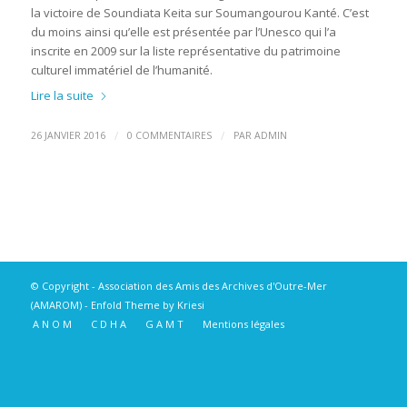
la victoire de Soundiata Keita sur Soumangourou Kanté. C’est
du moins ainsi qu’elle est présentée par l’Unesco qui l’a
inscrite en 2009 sur la liste représentative du patrimoine
culturel immatériel de l’humanité.
Lire la suite
/
/
26 JANVIER 2016
0 COMMENTAIRES
PAR
ADMIN
© Copyright -
Association des Amis des Archives d'Outre-Mer
(AMAROM)
-
Enfold Theme by Kriesi
A N O M
C D H A
G A M T
Mentions légales