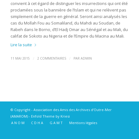
convient à cet égard de distinguer les insurrections qui ont été
proclamées sous la bannière de l’Islam et qui ne relèvent pas
simplement de la guerre en général. Seront ainsi analysés les
cas du Mollah Fou au Somaliland, du Mahdi au Soudan, de
Rabeh dans le Borno, d’El Hadj Omar au Sénégal et au Mali, du
califat de Sokoto au Nigeria et de l’Empire du Macina au Mali.
Lire la suite
/
/
11 MAI 2015
2 COMMENTAIRES
PAR
ADMIN
© Copyright -
Association des Amis des Archives d'Outre-Mer
(AMAROM)
-
Enfold Theme by Kriesi
A N O M
C D H A
G A M T
Mentions légales