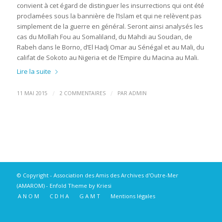
convient à cet égard de distinguer les insurrections qui ont été
proclamées sous la bannière de l’Islam et qui ne relèvent pas
simplement de la guerre en général. Seront ainsi analysés les
cas du Mollah Fou au Somaliland, du Mahdi au Soudan, de
Rabeh dans le Borno, d’El Hadj Omar au Sénégal et au Mali, du
califat de Sokoto au Nigeria et de l’Empire du Macina au Mali.
Lire la suite
/
/
11 MAI 2015
2 COMMENTAIRES
PAR
ADMIN
© Copyright -
Association des Amis des Archives d'Outre-Mer
(AMAROM)
-
Enfold Theme by Kriesi
A N O M
C D H A
G A M T
Mentions légales