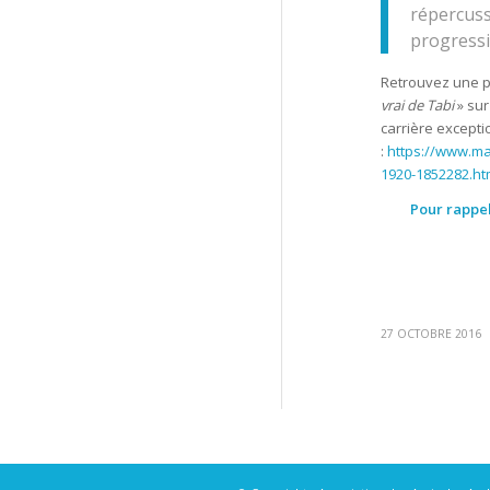
répercussi
progressi
Retrouvez une pr
vrai de Tabi
» sur
carrière excepti
:
https://www.mal
1920-1852282.ht
Pour rappel
27 OCTOBRE 2016