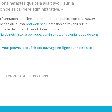
ons néfastes que cela allait avoir sur la
on de sa carrière administrative. »
ésentation détaillée de notre dernière publication «
Le roman
 le site du journal
Maliweb.net.
L’occasion de revenir sur la
onnelle de Robert Arnaud. A découvrir ici
iweb.net/histoire-politique/administrateur-colonial-pays-dogons-
ml
, vous pouvez acquérir cet ouvrage en ligne sur notre site !
/
/
0 COMMENTAIRES
PAR
ADMIN