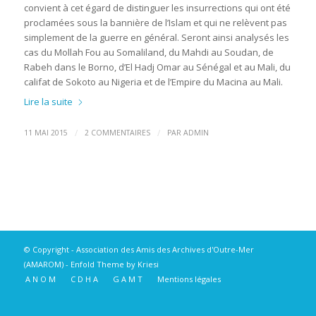
convient à cet égard de distinguer les insurrections qui ont été
proclamées sous la bannière de l’Islam et qui ne relèvent pas
simplement de la guerre en général. Seront ainsi analysés les
cas du Mollah Fou au Somaliland, du Mahdi au Soudan, de
Rabeh dans le Borno, d’El Hadj Omar au Sénégal et au Mali, du
califat de Sokoto au Nigeria et de l’Empire du Macina au Mali.
Lire la suite
/
/
11 MAI 2015
2 COMMENTAIRES
PAR
ADMIN
© Copyright -
Association des Amis des Archives d'Outre-Mer
(AMAROM)
-
Enfold Theme by Kriesi
A N O M
C D H A
G A M T
Mentions légales