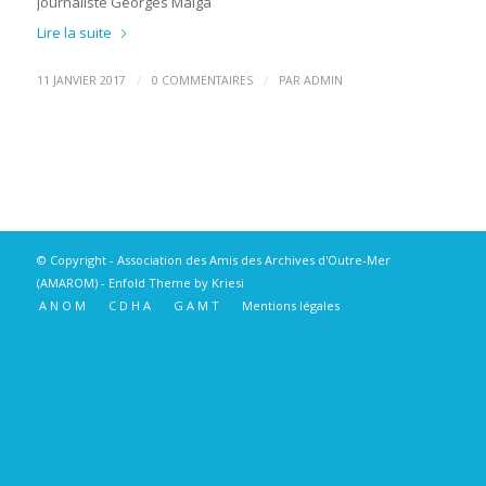
journaliste Georges Maïga
Lire la suite
/
/
11 JANVIER 2017
0 COMMENTAIRES
PAR
ADMIN
© Copyright -
Association des Amis des Archives d'Outre-Mer
(AMAROM)
-
Enfold Theme by Kriesi
A N O M
C D H A
G A M T
Mentions légales