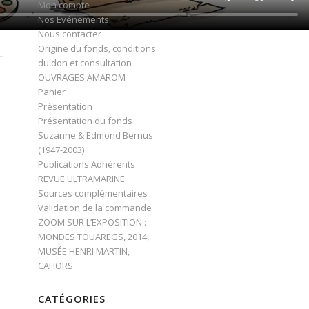
Mon compte
Nos Événements
Nous contacter
Origine du fonds, conditions
du don et consultation
OUVRAGES AMAROM
Panier
Présentation
Présentation du fonds
Suzanne & Edmond Bernus
(1947-2003)
Publications Adhérents
REVUE ULTRAMARINE
Sources complémentaires
Validation de la commande
ZOOM SUR L’EXPOSITION :
MONDES TOUAREGS, 2014,
MUSÉE HENRI MARTIN,
CAHORS
CATÉGORIES