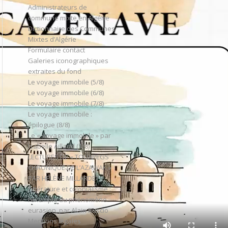
Administrateurs de
commune mixte en Algérie
Dictionnaire des Communes
Mixtes d’Algérie
Formulaire contact
Galeries iconographiques
extraites du fond
Le voyage immobile (5/8)
Le voyage immobile (6/8)
Le voyage immobile (7/8)
Le voyage immobile :
épilogue (8/8)
Le « voyage immobile » par
Isabelle Aillaud (1/8)
LECTURES DE « TOUAREGS
CHRONIQUE DE L’AZAWAK »
PAR HÉLÈNE MILLARDET
Littérature et colonialisme :
l’exemple du phénomène
eurasien, par Alain Ruscio
Mentions légales